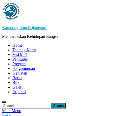
Skip
to
content
Kampung Ilmu Bojonegoro
Mencerdaskan Kehidupan Bangsa
Home
Tentang Kami
Visi Misi
Pengurus
Program
Pengumuman
Kegiatan
Berita
Buku
Galeri
Inspirasi
Search
for:
Main Menu
Buku