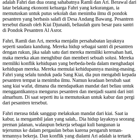
adalah Fahri dan dua orang sahabatnya Ramli dan Ari. Berawal dari
latar belakang ekonomi keluarga Fahri yang kekurangan, ia
memutuskan untuk putus sekolah dan menimba ilmu di pondok
pesantren yang berbasis salafi di Desa Andang Bawang. Pesantren
tersebut diasuh oleh Kiai Djunaidi, beliaulah guru besar para santri
di Pondok Pesantren Al Asror.
Fahri, Ramli dan Ari, mereka menjalin persahabatan layaknya
seperti saudara kandung. Mereka hidup sebagai santri di pesantren
dengan rukun, jika salah satu dari mereka memiliki keresahan hati,
maka mereka akan menghibur dan memberi sebuah solusi. Mereka
memiliki konflik kehidupan yang berbeda-beda dalam menghadapi
kehidupan mereka. Mereka memulai kehidupannya masing-masing.
Fahri yang selalu tunduk pada Sang Kiai, dia pun mengabdi kepada
pesantren tempat ia menimba ilmu. Namun keadaan berubah saat
sang kiai wafat, dimana dia mendapatkan mandat dari beliau untuk
menggantikannya mengurus pesantren dan menjadi suami dari istri
almarhum. Di saat seperti itu ia memutuskan untuk kabur dan pergi
dari pesantren tersebut.
Fahri merasa tidak sanggup melakukan mandat dari kiai. Saat ia
kabur, ia mengambil jalan yang salah,. Dia hidup layaknya seorang
preman jalanan, walaupun bekerja sebagai kuli bangunan ia
tejerumus ke dalam pergaulan bebas karena pengaruh teman-
temannya bekerja. Dan konflik yang dialami Ari adalah ia tertarik