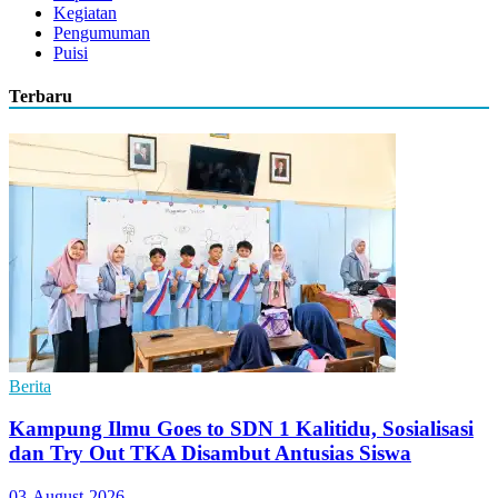
Kegiatan
Pengumuman
Puisi
Terbaru
Berita
Kampung Ilmu Goes to SDN 1 Kalitidu, Sosialisasi
dan Try Out TKA Disambut Antusias Siswa
03-August-2026