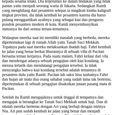
kepada sesama lelaki. Dia terjerumus ke dalam tindakan yang tidak
pantas yaitu menjadi seorang waria di Jakarta. Sedangkan Ramli
yang menghilang dari pesantren selepas ia mngikuti lomba kaligrafi
tingkat provinsi, dia tidak kembali ke pesantren karena dia harus
pulang menggantikan ayahnya yang sebagai kiai dan pengurus
pondok pesantren modern di kota. Ramli menyembunyikan
statusnya itu dari semua teman-temannya.
Walaupun mereka saat ini memiliki masalah yang berbeda, mereka
dipertemukan lagi di rumah Allah yaitu Tanah Suci Mekkah.
Tepatnya pada saat mereka melaksankan ibadah haji. Fahri kembali
ke jalan yang benar berkat liburannya di sebuah villa di Pacitan
bersama teman kerjanya. Pada suatu malam, Fahri keluar dari vila
dan mendengar adanya sebuah pengajian oleh kiai kondang. Ia
merasa tertarik dan mendatangi pengajian tersebut. Ia tidak
menyangka bahwa kiai kondang tersebut adalah temannya di
pesantren dulu yaitu Ramli. Pacitan lah saksi bisu taubatnya Fahri
dan hujan air mata dua orang sahabat yang sudah lama tak bertemu,
dipertemukan di sebuah pengajian disaksikan jutaan pasang mata di
Pacitan.
Setelah itu Ramli mengajaknya untuk tinggal di tempatnya dan
mengajak ia berangkat ke Tanah Suci Mekkah untuk haji. Dan di
situlah mereka bertemu dengan Ari yang berhaji dengan istrinya
Nia. Ari pun sudah kembali ke jalan yang benar dan menjadi