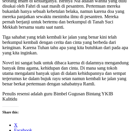
seorang imam di keluarganya. Istrinya Nia adalah wanita yang dulu
disukai oleh Fahri di saat masih di pesantren. Pertemuan mereka
bukanlah hanya sebuah kebetulan belaka, namun karena doa yang
mereka panjatkan sewaktu menimba ilmu di pesantren. Mereka
pernah berjanji untuk bertemu dan berkumpul di Tanah Suci
Mekkah bersama suatu saat nanti.
Tiga sahabat yang telah kembali ke jalan yang benar kini telah
berkumpul kembali dengan cerita dan cinta yang berbeda dari
keinginan. Karena Tuhan tahu apa yang kita butuhkan dari pada apa
yang kita inginkan.
Novel ini sangat baik untuk dibaca karena di dalamnya mengandung
banyak ilmu agama, kehidupan dan cinta. Di mana sang tokoh
utama mengalami banyak ujian di dalam kehidupannya dan sempat
terjerumus ke dalam bujuk rayu setan namun kembali ke jalan yang
benar berkat pertemuan dengan sahabatnya Ramli.
Penulis resensi adalah guru Bimbel Gugusan Bintang YKIB
Kalitidu
Share this:
X
Facebook