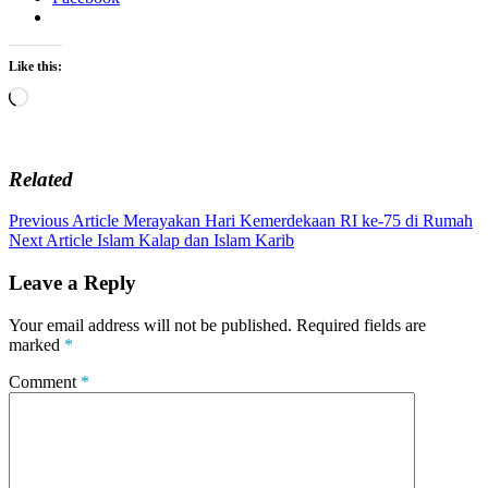
Like this:
Loading…
Related
Post
Previous Article
Merayakan Hari Kemerdekaan RI ke-75 di Rumah
Next Article
Islam Kalap dan Islam Karib
navigation
Leave a Reply
Your email address will not be published.
Required fields are
marked
*
Comment
*