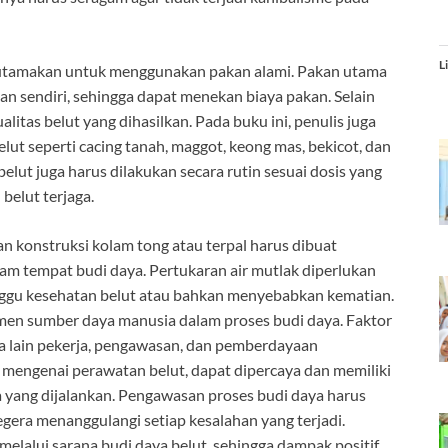
L
iutamakan untuk menggunakan pakan alami. Pakan utama
an sendiri, sehingga dapat menekan biaya pakan. Selain
litas belut yang dihasilkan. Pada buku ini, penulis juga
t seperti cacing tanah, maggot, keong mas, bekicot, dan
elut juga harus dilakukan secara rutin sesuai dosis yang
belut terjaga.
 konstruksi kolam tong atau terpal harus dibuat
alam tempat budi daya. Pertukaran air mutlak diperlukan
nggu kesehatan belut atau bahkan menyebabkan kematian.
emen sumber daya manusia dalam proses budi daya. Faktor
 lain pekerja, pengawasan, dan pemberdayaan
 mengenai perawatan belut, dapat dipercaya dan memiliki
a yang dijalankan. Pengawasan proses budi daya harus
gera menanggulangi setiap kesalahan yang terjadi.
elalui sarana budi daya belut, sehingga dampak positif