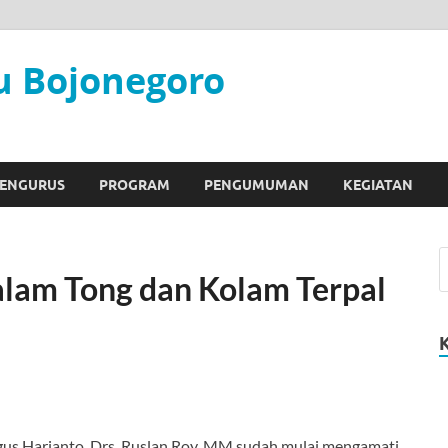
 Bojonegoro
ENGURUS
PROGRAM
PENGUMUMAN
KEGIATAN
alam Tong dan Kolam Terpal
agus Harianto. Drs. Ruslan Roy, MM sudah mulai mengamati