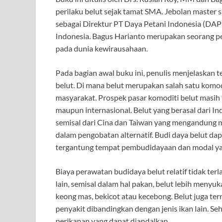
perilaku belut sejak tamat SMA. Jebolan master sa
sebagai Direktur PT Daya Petani Indonesia (DAP
Indonesia. Bagus Harianto merupakan seorang pen
pada dunia kewirausahaan.
Pada bagian awal buku ini, penulis menjelaskan 
belut. Di mana belut merupakan salah satu komod
masyarakat. Prospek pasar komoditi belut masih 
maupun internasional. Belut yang berasal dari In
semisal dari Cina dan Taiwan yang mengandung m
dalam pengobatan alternatif. Budi daya belut dapa
tergantung tempat pembudidayaan dan modal ya
Biaya perawatan budidaya belut relatif tidak ter
lain, semisal dalam hal pakan, belut lebih menyuk
keong mas, bekicot atau kecebong. Belut juga ter
penyakit dibandingkan dengan jenis ikan lain. Se
perikanan yang dapat diandalkan.