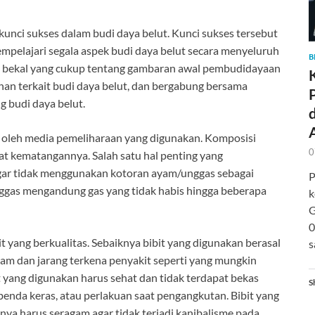
kunci sukses dalam budi daya belut. Kunci sukses tersebut
mpelajari segala aspek budi daya belut secara menyeluruh
B
i bekal yang cukup tentang gambaran awal pembudidayaan
han terkait budi daya belut, dan bergabung bersama
 budi daya belut.
i oleh media pemeliharaan yang digunakan. Komposisi
0
at kematangannya. Salah satu hal penting yang
 agar tidak menggunakan kotoran ayam/unggas sebagai
P
gas mengandung gas yang tidak habis hingga beberapa
k
G
0
 yang berkualitas. Sebaiknya bibit yang digunakan berasal
s
agam dan jarang terkena penyakit seperti yang mungkin
it yang digunakan harus sehat dan tidak terdapat bekas
S
 benda keras, atau perlakuan saat pengangkutan. Bibit yang
a harus seragam agar tidak terjadi kanibalisme pada