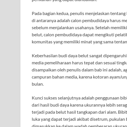
Pada bagian kedua, penulis menjelaskan tentang 
di antaranya adalah calon pembudidaya harus me
sebelum menjalankan usahanya. Setelah memilik
belut, calon pembudidaya dapat mengikuti pelati
komunitas yang memiliki minat yang sama tentang
Keberhasilan budi daya belut sangat dipengaruh
media pemeliharaan harus tepat dan sesuai tingk
disampaikan oleh penulis dalam bab ini adalah,
campuran bahan media, karena kotoran ayam/ung
bulan.
Kunci sukses selanjutnya adalah penggunaan bibit
dari hasil budi daya karena ukurannya lebih ser
terjadi pada belut hasil tangkapan dari alam. Bib
luka yang dapat terjadi akibat disetrum, pukulan
dimasukkan ke dalam wadah pembesaran ukuranny