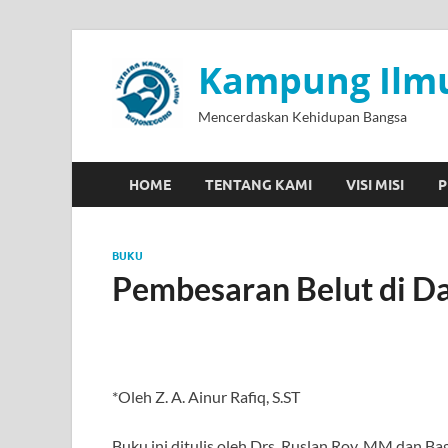
Kampung Ilmu
Mencerdaskan Kehidupan Bangsa
HOME
TENTANG KAMI
VISI MISI
P
BUKU
Pembesaran Belut di D
*Oleh Z. A. Ainur Rafiq, S.ST
Buku ini ditulis oleh Drs. Ruslan Roy, MM dan B