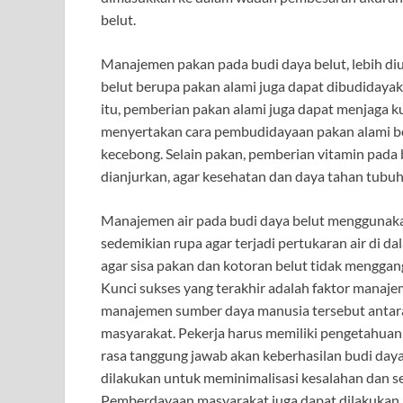
belut.
Manajemen pakan pada budi daya belut, lebih d
belut berupa pakan alami juga dapat dibudidayak
itu, pemberian pakan alami juga dapat menjaga kua
menyertakan cara pembudidayaan pakan alami belu
kecebong. Selain pakan, pemberian vitamin pada b
dianjurkan, agar kesehatan dan daya tahan tubuh 
Manajemen air pada budi daya belut menggunakan
sedemikian rupa agar terjadi pertukaran air di d
agar sisa pakan dan kotoran belut tidak mengga
Kunci sukses yang terakhir adalah faktor manaj
manajemen sumber daya manusia tersebut antara
masyarakat. Pekerja harus memiliki pengetahuan
rasa tanggung jawab akan keberhasilan budi day
dilakukan untuk meminimalisasi kesalahan dan se
Pemberdayaan masyarakat juga dapat dilakukan m