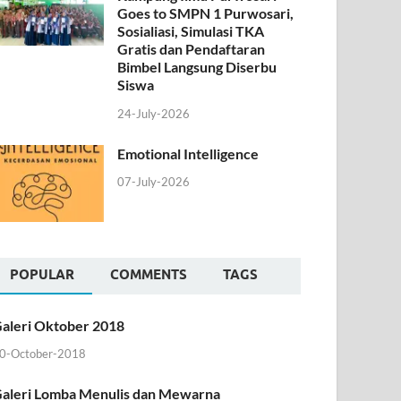
Goes to SMPN 1 Purwosari,
Sosialiasi, Simulasi TKA
Gratis dan Pendaftaran
Bimbel Langsung Diserbu
Siswa
24-July-2026
Emotional Intelligence
07-July-2026
POPULAR
COMMENTS
TAGS
aleri Oktober 2018
0-October-2018
aleri Lomba Menulis dan Mewarna