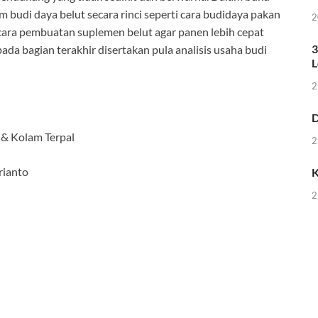
 budi daya belut secara rinci seperti cara budidaya pakan
2
cara pembuatan suplemen belut agar panen lebih cepat
3
pada bagian terakhir disertakan pula analisis usaha budi
L
2
D
 Kolam Terpal
2
ianto
K
2